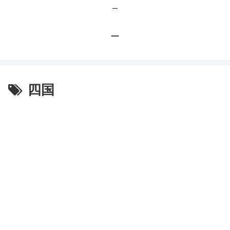
ー
ー
四国